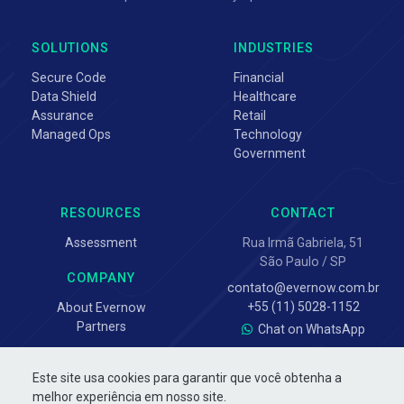
SOLUTIONS
INDUSTRIES
Secure Code
Financial
Data Shield
Healthcare
Assurance
Retail
Managed Ops
Technology
Government
RESOURCES
CONTACT
Assessment
Rua Irmã Gabriela, 51
São Paulo / SP
COMPANY
contato@evernow.com.br
+55 (11) 5028-1152
About Evernow
Partners
Chat on WhatsApp
Este site usa cookies para garantir que você obtenha a
melhor experiência em nosso site.