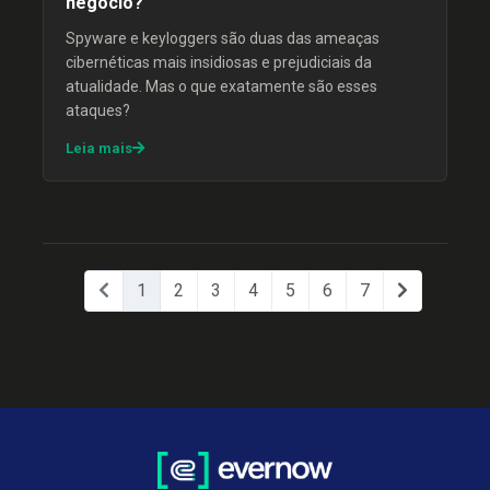
negócio?
Spyware e keyloggers são duas das ameaças
cibernéticas mais insidiosas e prejudiciais da
atualidade. Mas o que exatamente são esses
ataques?
Leia mais
1
2
3
4
5
6
7