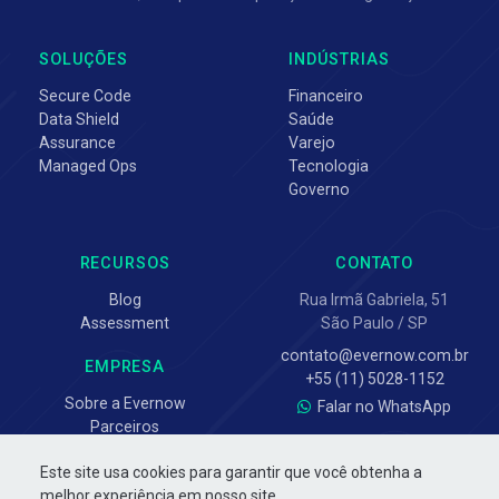
SOLUÇÕES
INDÚSTRIAS
Secure Code
Financeiro
Data Shield
Saúde
Assurance
Varejo
Managed Ops
Tecnologia
Governo
RECURSOS
CONTATO
Blog
Rua Irmã Gabriela, 51
Assessment
São Paulo / SP
contato@evernow.com.br
EMPRESA
+55 (11) 5028-1152
Sobre a Evernow
Falar no WhatsApp
Parceiros
Este site usa cookies para garantir que você obtenha a
melhor experiência em nosso site.