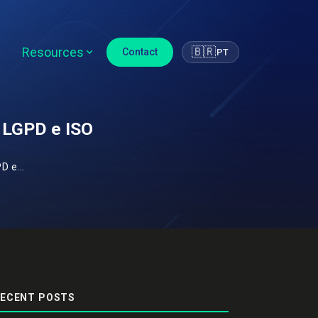
Resources
🇧🇷
Contact
PT
 LGPD e ISO
 e...
ECENT POSTS