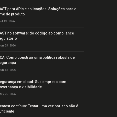
AST para APIs e aplicações: Soluções para o
ime de produto
ul 13, 2026
AST no software: do código ao compliance
egulatório
un 29, 2026
CA: Como construir uma política robusta de
egurança
un 12, 2026
egurança em cloud: Sua empresa com
overnança e visibilidade
ay 25, 2026
entest contínuo: Testar uma vez por ano não é
uficiente