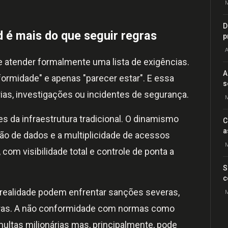
M
D
 é mais do que seguir regras
p
A
 atender formalmente uma lista de exigências.
A
ormidade" e apenas "parecer estar". E essa
s
rias, investigações ou incidentes de segurança.
M
s da infraestrutura tradicional. O dinamismo
C
a
ão de dados e a multiplicidade de acessos
M
om visibilidade total e controle de ponta a
S
c
realidade podem enfrentar sanções severas,
M
eiras. A não conformidade com normas como
ultas milionárias mas, principalmente, pode