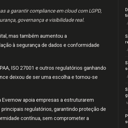
D
as a garantir compliance em cloud com LGPD,
t
urança, governança e visibilidade real.
J
gital, mas também aumentou a
S
r
lação à segurança de dados e conformidade
J
S
AA, ISO 27001 e outros regulatórios ganhando
s
ance deixou de ser uma escolha e tornou-se
J
S
g
 a Evernow apoia empresas a estruturarem
M
rincipais regulatórios, garantindo proteção de
P
nformidade contínua, sem comprometer a
s