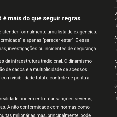
1
D
 é mais do que seguir regras
p
2
 atender formalmente uma lista de exigências.
A
ormidade" e apenas "parecer estar". E essa
s
rias, investigações ou incidentes de segurança.
3
s da infraestrutura tradicional. O dinamismo
C
a
ão de dados e a multiplicidade de acessos
2
om visibilidade total e controle de ponta a
S
c
realidade podem enfrentar sanções severas,
2
eiras. A não conformidade com normas como
ultas milionárias mas, principalmente, pode