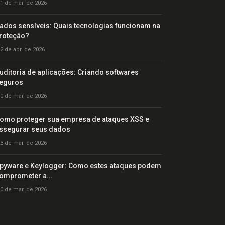
1 de mai. de 2026
ados sensíveis: Quais tecnologias funcionam na
roteção?
2 de abr. de 2026
uditoria de aplicações: Criando softwares
eguros
0 de mar. de 2026
omo proteger sua empresa de ataques XSS e
ssegurar seus dados
3 de mar. de 2026
pyware e Keylogger: Como estes ataques podem
omprometer a...
0 de mar. de 2026