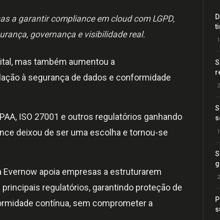
D
as a garantir compliance em cloud com LGPD,
t
urança, governança e visibilidade real.
1
gital, mas também aumentou a
S
r
lação à segurança de dados e conformidade
2
S
AA, ISO 27001 e outros regulatórios ganhando
s
ance deixou de ser uma escolha e tornou-se
1
S
g
 a Evernow apoia empresas a estruturarem
2
rincipais regulatórios, garantindo proteção de
P
nformidade contínua, sem comprometer a
s