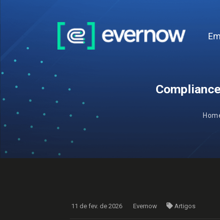
Em
Compliance
Hom
11 de fev. de 2026
Evernow
Artigos