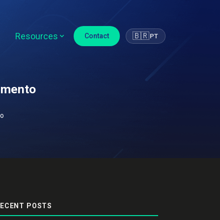
Resources
🇧🇷
Contact
PT
timento
to
ECENT POSTS