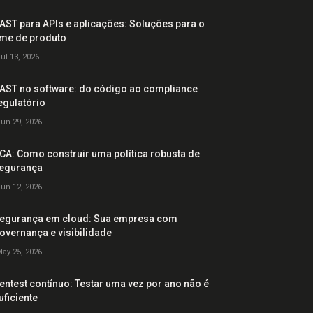
AST para APIs e aplicações: Soluções para o
ime de produto
ul 13, 2026
AST no software: do código ao compliance
egulatório
un 29, 2026
CA: Como construir uma política robusta de
egurança
un 12, 2026
egurança em cloud: Sua empresa com
overnança e visibilidade
ay 25, 2026
entest contínuo: Testar uma vez por ano não é
uficiente