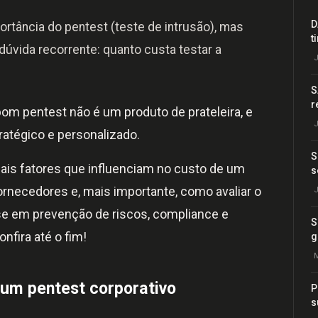
D
tância do pentest (teste de intrusão), mas
t
dúvida recorrente: quanto custa testar a
J
S
r
om pentest não é um produto de prateleira, e
J
ratégico e personalizado.
S
pais fatores que influenciam no custo de um
s
ornecedores e, mais importante, como avaliar o
J
se em prevenção de riscos, compliance e
S
fira até o fim!
g
M
 um pentest corporativo
P
s