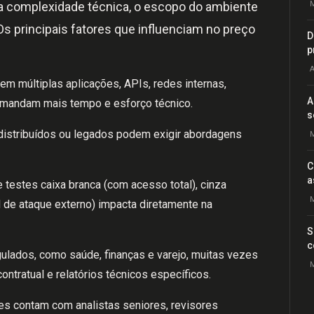
 a complexidade técnica, o escopo do ambiente
M
Os principais fatores que influenciam no preço
D
p
A
m múltiplas aplicações, APIs, redes internas,
A
demandam mais tempo e esforço técnico.
s
distribuídos ou legados podem exigir abordagens
M
C
a
 testes caixa branca (com acesso total), cinza
M
l de ataque externo) impacta diretamente na
S
c
ulados, como saúde, finanças e varejo, muitas vezes
M
ntratual e relatórios técnicos específicos.
es contam com analistas seniores, revisores