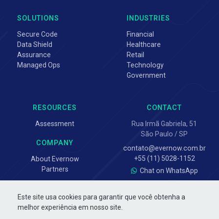
SOLUTIONS
INDUSTRIES
Secure Code
Financial
Data Shield
Healthcare
Assurance
Retail
Managed Ops
Technology
Government
RESOURCES
CONTACT
Assessment
Rua Irmã Gabriela, 51
São Paulo / SP
COMPANY
contato@evernow.com.br
+55 (11) 5028-1152
About Evernow
Partners
Chat on WhatsApp
Este site usa cookies para garantir que você obtenha a
melhor experiência em nosso site.