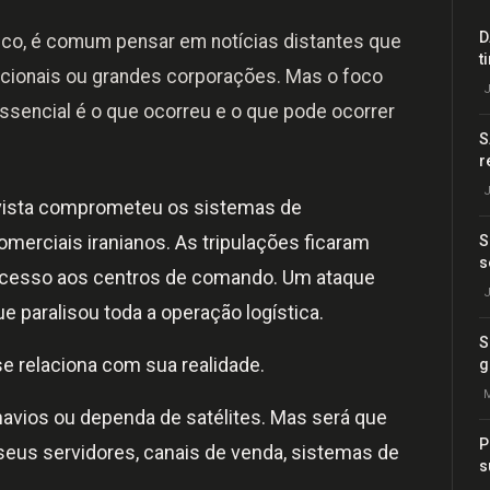
D
co, é comum pensar em notícias distantes que
t
acionais ou grandes corporações. Mas o foco
J
essencial é o que ocorreu e o que pode ocorrer
S
r
J
vista comprometeu os sistemas de
erciais iranianos. As tripulações ficaram
S
s
acesso aos centros de comando. Um ataque
J
e paralisou toda a operação logística.
S
e relaciona com sua realidade.
g
M
avios ou dependa de satélites. Mas será que
P
seus servidores, canais de venda, sistemas de
s