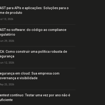
AST para APIs e aplicações: Soluções para o
ime de produto
ul 13, 2026
AST no software: do código ao compliance
egulatório
un 29, 2026
CA: Como construir uma política robusta de
egurança
un 12, 2026
egurança em cloud: Sua empresa com
overnança e visibilidade
ay 25, 2026
entest contínuo: Testar uma vez por ano não é
uficiente