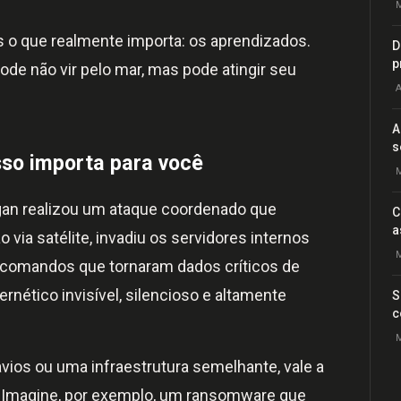
M
 o que realmente importa: os aprendizados.
D
p
ode não vir pelo mar, mas pode atingir seu
A
A
s
sso importa para você
M
an realizou um ataque coordenado que
C
a
ia satélite, invadiu os servidores internos
M
comandos que tornaram dados críticos de
rnético invisível, silencioso e altamente
S
c
M
os ou uma infraestrutura semelhante, vale a
. Imagine, por exemplo, um ransomware que