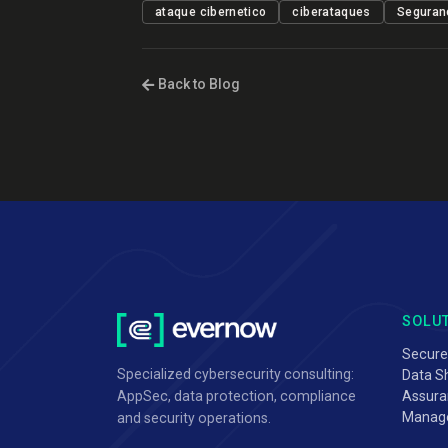
ataque cibernetico
ciberataques
Seguran
Back to Blog
SOLU
Secure
Specialized cybersecurity consulting:
Data Sh
Assura
AppSec, data protection, compliance
Manag
and security operations.