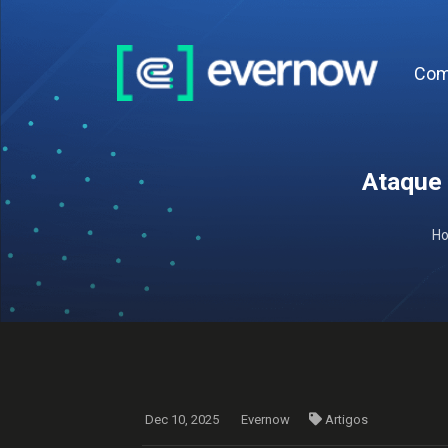
Com
Ataque 
H
Dec 10, 2025
Evernow
Artigos