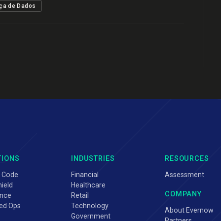
ça de Dados
TIONS
INDUSTRIES
RESOURCES
 Code
Financial
Assessment
ield
Healthcare
COMPANY
nce
Retail
ed Ops
Technology
About Evernow
Government
Partners