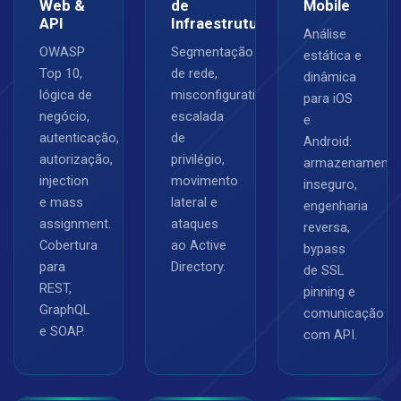
Web &
de
Mobile
API
Infraestrutura
Análise
OWASP
Segmentação
estática e
Top 10,
de rede,
dinâmica
lógica de
misconfigurations,
para iOS
negócio,
escalada
e
autenticação,
de
Android:
autorização,
privilégio,
armazenamento
injection
movimento
inseguro,
e mass
lateral e
engenharia
assignment.
ataques
reversa,
Cobertura
ao Active
bypass
para
Directory.
de SSL
REST,
pinning e
GraphQL
comunicação
e SOAP.
com API.