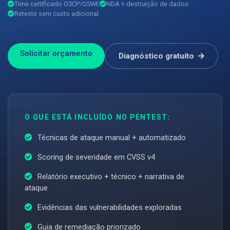
Time certificado OSCP/OSWE
NDA + destruição de dados
Reteste sem custo adicional
Solicitar orçamento
Diagnóstico gratuito
O QUE ESTÁ INCLUÍDO NO PENTEST:
Técnicas de ataque manual + automatizado
Scoring de severidade em CVSS v4
Relatório executivo + técnico + narrativa de
ataque
Evidências das vulnerabilidades exploradas
Guia de remediação priorizado