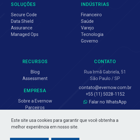
SOLUÇÕES
INDÚSTRIAS
Secure Code
Financeiro
Data Shield
Saúde
Assurance
Varejo
Managed Ops
Tecnologia
Governo
RECURSOS
CONTATO
Blog
Rua Irmã Gabriela, 51
Assessment
São Paulo / SP
contato@evernow.com.br
EMPRESA
+55 (11) 5028-1152
Sobre a Evernow
Falar no WhatsApp
Parceiros
Este site usa cookies para garantir que você obtenha a
melhor experiência em nosso site.