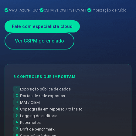
AWS · Azure · GCP
CSPM vs CWPP vs CNAPP
Priorização de ruído
Fale com especialista cloud
Ver CSPM gerenciado
8 CONTROLES QUE IMPORTAM
Exposição pública de dados
1
Portas de rede expostas
2
IAM / CIEM
3
Criptografia em repouso / trânsito
4
Logging de auditoria
5
Kubernetes
6
Drift de benchmark
7
Scan IaC pré-deploy
8