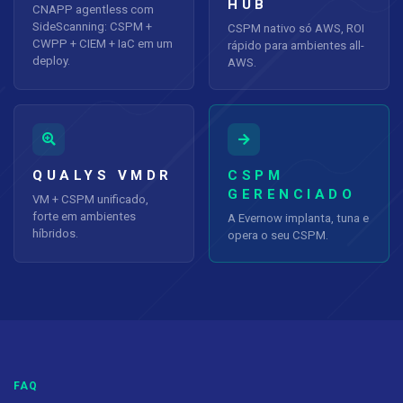
HUB
CNAPP agentless com
SideScanning: CSPM +
CSPM nativo só AWS, ROI
CWPP + CIEM + IaC em um
rápido para ambientes all-
deploy.
AWS.
QUALYS VMDR
CSPM
GERENCIADO
VM + CSPM unificado,
forte em ambientes
A Evernow implanta, tuna e
híbridos.
opera o seu CSPM.
FAQ